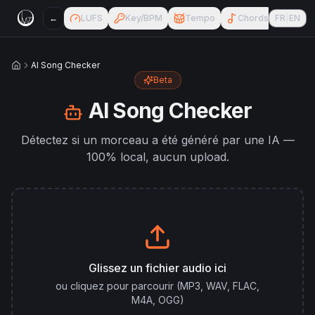
←
LUFS
Key/BPM
Tempo
Chords
FR
|
EN
MIDI
AI Song Checker
Accueil
Beta
AI Song Checker
Détectez si un morceau a été généré par une IA —
100% local, aucun upload.
Glissez un fichier audio ici
ou cliquez pour parcourir (MP3, WAV, FLAC,
M4A, OGG)